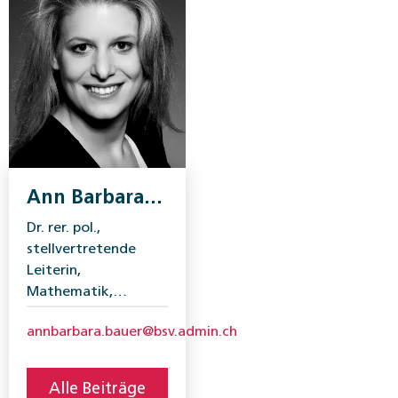
Ann Barbara
Bauer
Dr. rer. pol.,
stellvertretende
Leiterin,
Mathematik,
Analysen und
annbarbara.bauer@bsv.admin.ch
Statistik, Bundesamt
für
Sozialversicherungen
Alle Beiträge