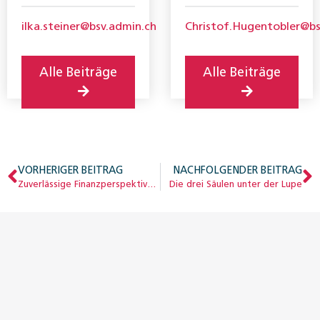
Bundesamt für
(BSV)
ilka.steiner@bsv.admin.ch
Christof.Hugentobler@bs
Sozialversicherungen
Alle Beiträge
Alle Beiträge
VORHERIGER BEITRAG
NACHFOLGENDER BEITRAG
Zuverlässige Finanzperspektiven für die AHV
Die drei Säulen unter der Lupe