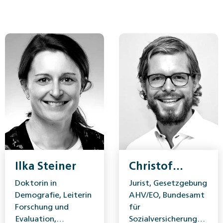
Ilka Steiner
Christof
Hugentobler
Doktorin in
Jurist, Gesetzgebung
Demografie, Leiterin
AHV/EO, Bundesamt
Forschung und
für
Evaluation,
Sozialversicherungen