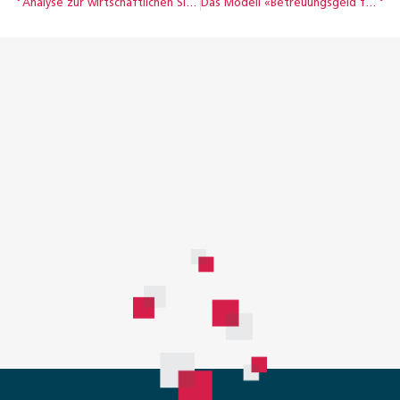
Analyse zur wirtschaftlichen Situation der Bevölkerung: Identifikation der Haushalte mit geringem Einkommen
Das Modell «Betreuungsgeld für Betreuungszeit» weiterdenken