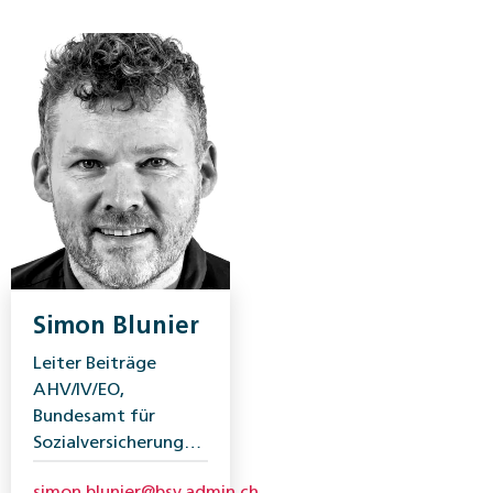
Simon Blunier
Leiter Beiträge
AHV/IV/EO,
Bundesamt für
Sozialversicherungen
(BSV)
simon.blunier@bsv.admin.ch