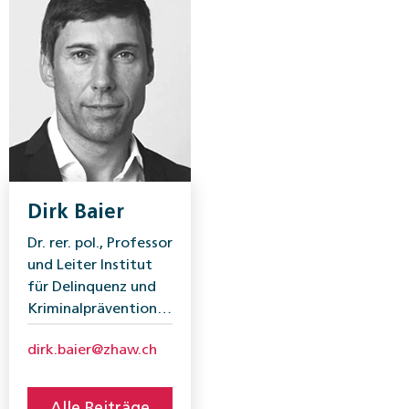
Dirk Baier
Dr. rer. pol., Professor
und Leiter Institut
für Delinquenz und
Kriminalprävention
Zürcher Hochschule
dirk.baier@zhaw.ch
für Angewandte
Wissenschaften
(ZHAW)
Alle Beiträge