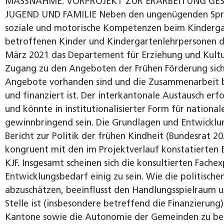
MASSNAHME: VORPROJEKT ZUR ERARBEITUNG GESE
JUGEND UND FAMILIE
Neben den ungenügenden Spra
soziale und motorische Kompetenzen beim Kindergar
betroffenen Kinder und Kindergartenlehrpersonen d
März 2021 das Departement für Erziehung und Kultu
Zugang zu den Angeboten der Frühen Förderung sicher
Angebote vorhanden sind und die Zusammenarbeit b
und finanziert ist. Der interkantonale Austausch erf
und könnte in institutionalisierter Form für nation
gewinnbringend sein. Die Grundlagen und Entwicklun
Bericht zur Politik der frühen Kindheit (Bundesrat 20
kongruent mit den im Projektverlauf konstatierten 
KJF. Insgesamt scheinen sich die konsultierten Fach
Entwicklungsbedarf einig zu sein. Wie die politischen
abzuschätzen, beeinflusst den Handlungsspielraum u
Stelle ist (insbesondere betreffend die Finanzierung
Kantone sowie die Autonomie der Gemeinden zu be