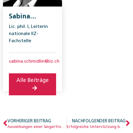
Sabina
Schmidlin
Lic. phil. I, Leiterin
nationale IIZ-
Fachstelle
sabina.schmidlin@iiz.ch
Alle Beiträge
VORHERIGER BEITRAG
NACHFOLGENDER BEITRAG
Auswirkungen einer längerfristigen Tiefzinsperiode auf die berufliche Vorsorge
Erfolgreiche Unterstützung bei Mehrfachproblematiken im Übergang in Ausbildung und Arbeit