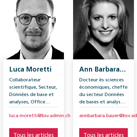
Luca Moretti
Ann Barbara
Bauer
Collaborateur
Docteur ès sciences
scientifique, Secteur,
économiques, cheffe
Données de base et
du secteur Données
analyses, Office
de bases et analyses,
fédéral des
Office fédéral des
luca.moretti@bsv.admin.ch
annbarbara.bauer@bsv.ad
assurances sociales
assurances sociales
(OFAS)
(OFAS)
Tous les articles
Tous les articles