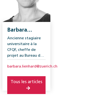
Barbara
Lienhard
Ancienne stagiaire
universitaire à la
CFQF, cheffe de
projet au Bureau de
l’égalité de la ville de
barbara.lienhard@zuerich.ch
Zurich
Tous les articles