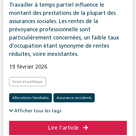
Travailler à temps partiel influence le
montant des prestations de la plupart des
assurances sociales. Les rentes de la
prévoyance professionnelle sont
particulièrement concernées, un faible taux
d’occupation étant synonyme de rentes
réduites, voire inexistantes.
19 février 2026
Droit et politique
Allocations familiales
Assurance-accidents
Assurance-chômage
Assurance-invalidité
Afficher tous les tags
Assurance-vieillesse et survivants
Lire l'article
Prévoyance professionnelle
travail