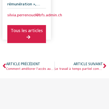
rémunération »,
Office fédéral de la
silvia.perrenoud@bfs.admin.ch
statistique (OFS)
Tous les articles
ARTICLE PRÉCÉDENT
ARTICLE SUIVANT
Comment améliorer l’accès aux prestations complémentaires ?
Le travail à temps partiel comporte des risques