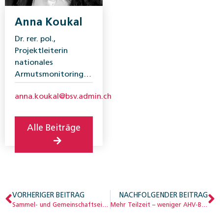
Anna Koukal
Dr. rer. pol.,
Projektleiterin
nationales
Armutsmonitoring,
Geschäftsfeld
anna.koukal@bsv.admin.ch
«Familie,
Generationen und
Gesellschaft»,
Alle Beiträge
Bundesamt für
Sozialversicherungen
VORHERIGER BEITRAG
NACHFOLGENDER BEITRAG
Sammel- und Gemeinschaftseinrichtungen im Fokus der Governance-Debatte
Mehr Teilzeit – weniger AHV-Beiträge?