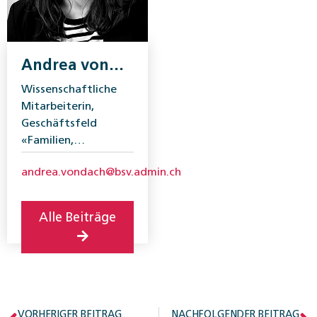
Andrea von
Dach
Wissenschaftliche
Mitarbeiterin,
Geschäftsfeld
«Familien,
Generationen und
andrea.vondach@bsv.admin.ch
Gesellschaft»,
Bundesamt für
Sozialversicherungen
Alle Beiträge
VORHERIGER BEITRAG
NACHFOLGENDER BEITRAG