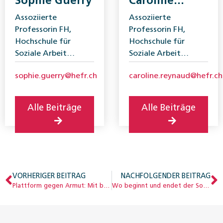
Sophie Guerry
Caroline
Reynaud
Assoziierte
Assoziierte
Professorin FH,
Professorin FH,
Hochschule für
Hochschule für
Soziale Arbeit
Soziale Arbeit
Freiburg, HES-SO
Freiburg, HES-SO
sophie.guerry@hefr.ch
caroline.reynaud@hefr.ch
Alle Beiträge
Alle Beiträge
VORHERIGER BEITRAG
NACHFOLGENDER BEITRAG
Plattform gegen Armut: Mit begrenzten Mitteln viel erreicht
Wo beginnt und endet der Sozialstaat? Ein historischer Rückblick