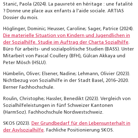
Stanić, Paola (2024). La pauvreté en héritage : une fatalité
? Donne une place aux enfants à l’aide sociale. ARTIAS
Dossier du mois.
Höglinger, Dominic; Heusser, Caroline; Sager, Patrice (2024).
Die materielle Situation von Kindern und Jugendlichen in
der Sozialhilfe. Studie im Auftrag der Charta Sozialhilfe
.
Büro für arbeits- und sozialpolitische Studien (BASS). Unter
Mitarbeit von Pascal Coullery (BFH), Gülcan Akkaya und
Peter Mösch (HSLU).
Hümbelin, Oliver; Elsener, Nadine; Lehmann, Olivier (2023).
Nichtbezug von Sozialhilfe in der Stadt Basel, 2016–2020.
Berner Fachhochschule.
Roulin, Christophe; Hassler, Benedikt (2023). Vergleich von
Sozialhilfeleistungen in fünf Schweizer Kantonen
(HarmSoz). Fachhochschule Nordwestschweiz.
SKOS (2023).
Der Grundbedarf für den Lebensunterhalt in
der Asylsozialhilfe
. Fachliche Positionierung SKOS.