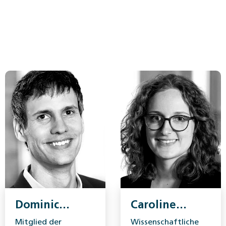
Dominic
Caroline
Höglinger
Heusser
Mitglied der
Wissenschaftliche