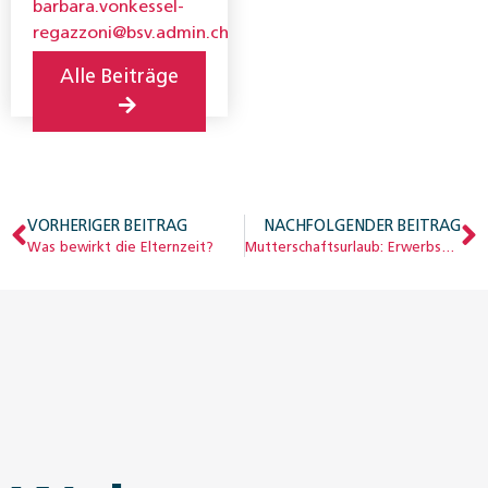
barbara.vonkessel-
Generationen und
regazzoni@bsv.admin.ch
Gesellschaft, BSV.
Alle Beiträge
VORHERIGER BEITRAG
NACHFOLGENDER BEITRAG
Was bewirkt die Elternzeit?
Mutterschaftsurlaub: Erwerbsunterbrüche vor der Geburt