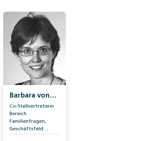
Barbara von
Kessel-
Co-Stellvertreterin
Regazzoni
Bereich
Familienfragen,
Geschäftsfeld
Familie,