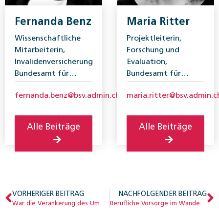
Fernanda Benz
Maria Ritter
Wissenschaftliche
Projektleiterin,
Mitarbeiterin,
Forschung und
Invalidenversicherung,
Evaluation,
Bundesamt für
Bundesamt für
Sozialversicherungen
Sozialversicherungen
fernanda.benz@bsv.admin.ch
maria.ritter@bsv.admin.c
(BSV)
(BSV)
Alle Beiträge
Alle Beiträge
VORHERIGER BEITRAG
NACHFOLGENDER BEITRAG
War die Verankerung des Umwandlungssatzes im BVG ein Fehler?
Berufliche Vorsorge im Wandel: Meilensteine seit Einführung des BVG