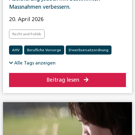
Massnahmen verbessern.
20. April 2026
Recht und Politik
AHV
Berufliche Vorsorge
Erwerbsersatzordnung
Familienzulagen
Invalidenversicherung
Alle Tags anzeigen
Sozialpolitik allgemein
Unfallversicherung
Beitrag lesen