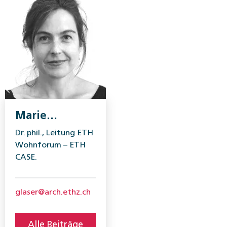
Marie
Antoinette
Dr. phil., Leitung ETH
Glaser
Wohnforum – ETH
CASE.
glaser@arch.ethz.ch
Alle Beiträge