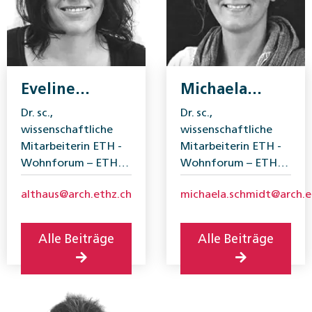
Eveline
Michaela
Althaus
Schmidt
Dr. sc.,
Dr. sc.,
wissenschaftliche
wissenschaftliche
Mitarbeiterin ETH ­
Mitarbeiterin ETH ­
Wohnforum – ETH
Wohnforum – ETH
CASE.
CASE.
althaus@arch.ethz.ch
michaela.schmidt@arch.e
Alle Beiträge
Alle Beiträge