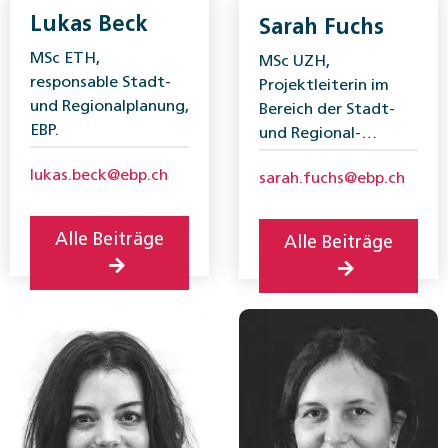
Lukas Beck
Sarah Fuchs
MSc ETH,
MSc UZH,
responsable Stadt-
Projektleiterin im
und Regional­planung,
Bereich der Stadt-
EBP.
und Regional­
wirtschaft, EBP.
lukas.beck@ebp.ch
sarah.fuchs@ebp.ch
Alle Beiträge
Alle Beiträge