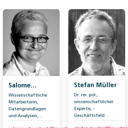
Stefan Müller
Salome
Schüpbach
Dr. rer. pol.,
Wissenschaftliche
wissenschaftlicher
Mitarbeiterin,
Experte, ­
Datengrundlagen
Geschäftsfeld
und Analysen,
Mathematik,
Bundesamt für