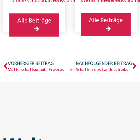
stefan.mueller@bsv.admi
salome.schuepbach@bsv.admin.ch
Analysen, Statistik
Sozialversicherungen
und Standards, BSV.
(BSV)
Alle Beiträge
Alle Beiträge
VORHERIGER BEITRAG
NACHFOLGENDER BEITRAG
Mutterschaftsurlaub: Erwerbsunterbrüche vor der Geburt
Im Schatten des Landesstreiks: Sozialpolitik nach dem Ersten Weltkrieg