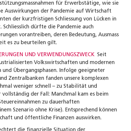
rstützungsmassnahmen für Erwerbstätige, wie sie
e Auswirkungen der Pandemie auf Wirtschaft
en der kurzfristigen Schliessung von Lücken in
t. Schliesslich dürfte die Pandemie auch
derungen vorantreiben, deren Bedeutung, Ausmass
t es zu beurteilen gilt.
CHERUNGEN UND VERWENDUNGSZWECK
Seit
ustrialisierten Volkswirtschaften und modernen
en und Übergangsphasen. Infolge geeigneter
und Zentralbanken fanden unsere komplexen
mal weniger schnell – zu Stabilität und
 vollständig der Fall: Manchmal kam es beim
 Steuereinnahmen zu dauerhaften
inem Szenario ohne Krise). Entsprechend können
schaft und öffentliche Finanzen auswirken.
chtert die finanzielle Situation der