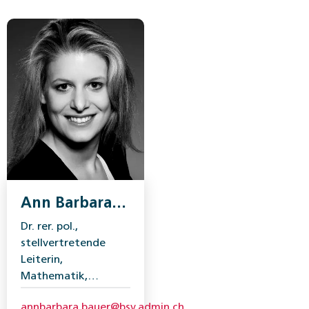
Ann Barbara
Bauer
Dr. rer. pol.,
stellvertretende
Leiterin,
Mathematik,
Analysen und
annbarbara.bauer@bsv.admin.ch
Statistik, Bundesamt