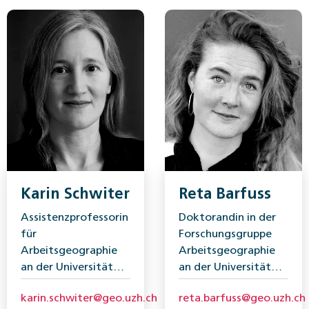
Karin Schwiter
Reta Barfuss
Assistenzprofessorin
Doktorandin in der
für
Forschungsgruppe
Arbeitsgeographie
Arbeitsgeographie
an der Universität
an der Universität
Zürich
Zürich
karin.schwiter@geo.uzh.ch
reta.barfuss@geo.uzh.ch