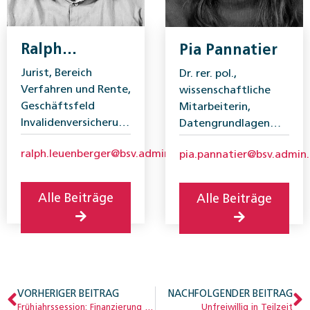
Ralph
Pia Pannatier
Leuenberger
Jurist, Bereich
Dr. rer. pol.,
Verfahren und Rente,
wissenschaftliche
Geschäftsfeld
Mitarbeiterin,
Invalidenversicherung,
Datengrundlagen
Bundesamt für
und Analysen,
ralph.leuenberger@bsv.admin.ch
pia.pannatier@bsv.admin
Sozialversicherungen
Bundesamt für
(BSV)
Sozialversicherungen
(BSV)
Alle Beiträge
Alle Beiträge
VORHERIGER BEITRAG
NACHFOLGENDER BEITRAG
Frühjahrssession: Finanzierung der 13. AHV-Rente weiterhin unklar
Unfreiwillig in Teilzeit